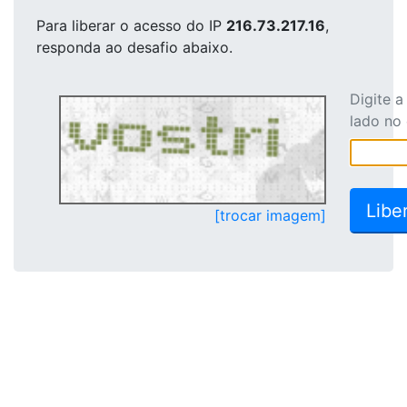
Para liberar o acesso
do IP
216.73.217.16
,
responda ao desafio abaixo.
Digite 
lado no
[trocar imagem]