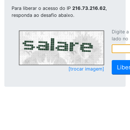
Para liberar o acesso
do IP
216.73.216.62
,
responda ao desafio abaixo.
Digite 
lado no
[trocar imagem]