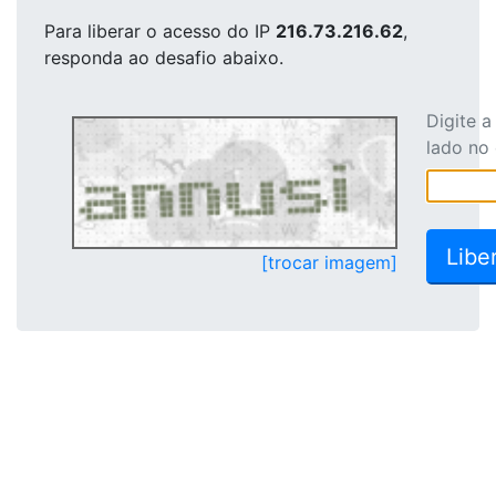
Para liberar o acesso
do IP
216.73.216.62
,
responda ao desafio abaixo.
Digite 
lado no
[trocar imagem]