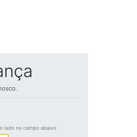
ança
nosco.
ao lado no campo abaixo