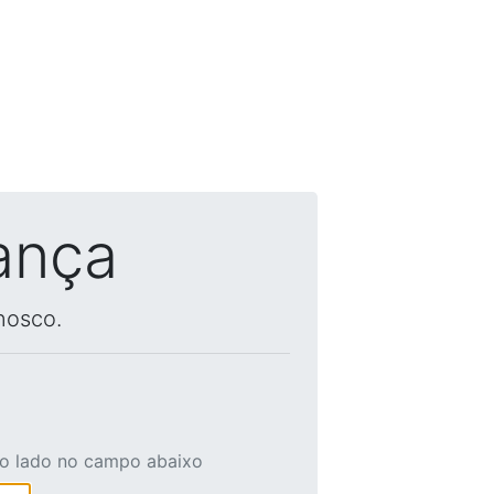
ança
nosco.
ao lado no campo abaixo