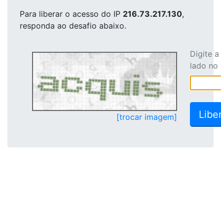
Para liberar o acesso
do IP
216.73.217.130
,
responda ao desafio abaixo.
Digite 
lado no
[trocar imagem]