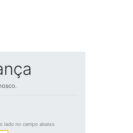
ança
nosco.
ao lado no campo abaixo