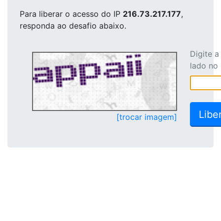
Para liberar o acesso
do IP
216.73.217.177
,
responda ao desafio abaixo.
Digite 
lado no
[trocar imagem]