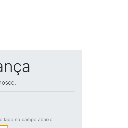
ança
nosco.
ao lado no campo abaixo