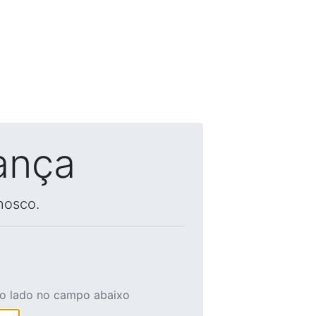
ança
nosco.
ao lado no campo abaixo